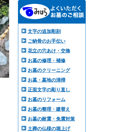
文字の追加彫刻
ご納骨のお手伝い
花立の穴あけ・交換
お墓の修理・補修
お墓のクリーニング
お墓・墓地の清掃
正面文字の彫り直し
お墓のリフォーム
お墓の整理・建替え
お墓の耐震・免震対策
土葬の仏様の堀上げ