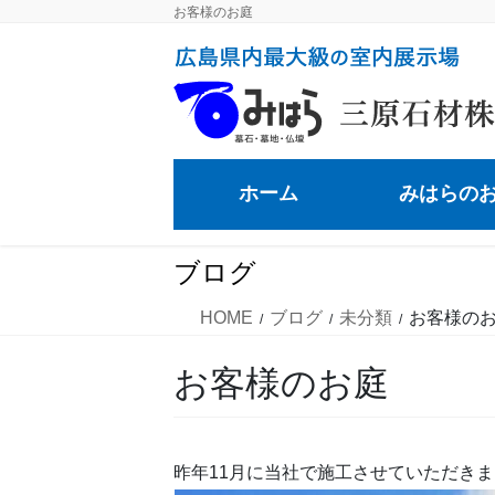
コ
ナ
お客様のお庭
ン
ビ
テ
ゲ
ン
ー
ツ
シ
に
ョ
移
ン
ホーム
みはらの
動
に
移
動
ブログ
HOME
ブログ
未分類
お客様の
お客様のお庭
昨年11月に当社で施工させていただきま