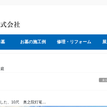
お墓
お墓の施工例
修理・リフォーム
展
お庭
未
した、10尺 奥之院灯篭…