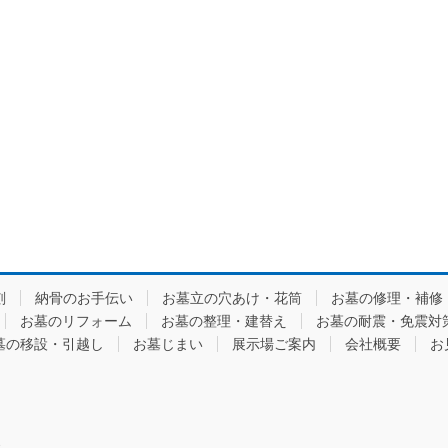
刻
納骨のお手伝い
お墓立の穴あけ・花筒
お墓の修理・補修
お墓のリフォーム
お墓の整理・建替え
お墓の耐震・免震対
墓の移設・引越し
お墓じまい
展示場ご案内
会社概要
お