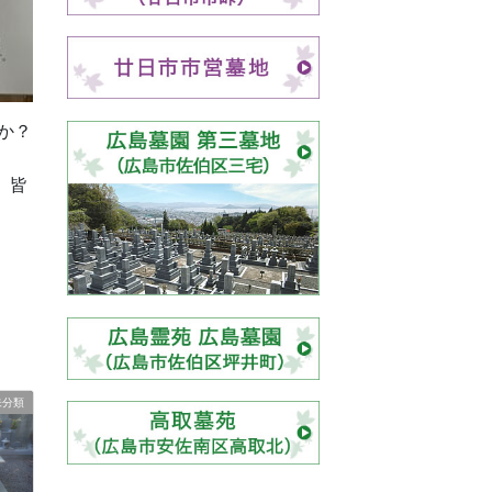
か？
、皆
未分類