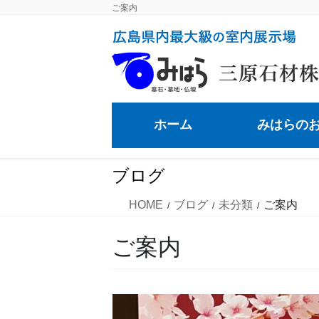
コ
ナ
ご案内
ン
ビ
テ
ゲ
ン
ー
ツ
シ
に
ョ
移
ン
ホーム
みはらの
動
に
移
動
ブログ
HOME
ブログ
未分類
ご案内
ご案内