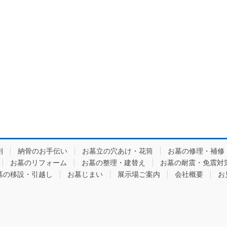
刻
納骨のお手伝い
お墓立の穴あけ・花筒
お墓の修理・補修
お墓のリフォーム
お墓の整理・建替え
お墓の耐震・免震対
墓の移設・引越し
お墓じまい
展示場ご案内
会社概要
お