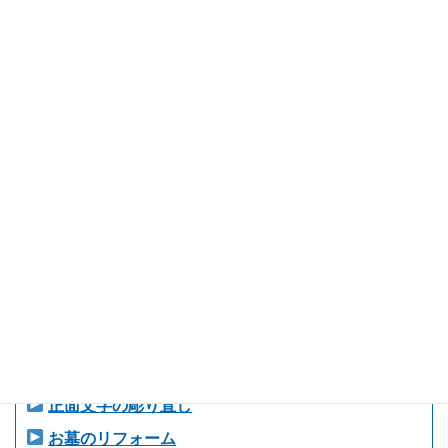
文字の追加彫刻
ご納骨のお手伝い
花立の穴あけ・交換
お墓の修理・補修
お墓のクリーニング
お墓・墓地の清掃
正面文字の彫り直し
お墓のリフォーム